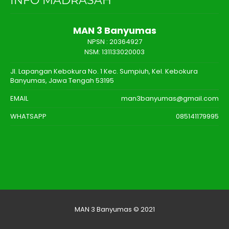
INFO MADRASAH
MAN 3 Banyumas
NPSN :
20364927
NSM: 131133020003
Jl. Lapangan Kebokura No. 1 Kec. Sumpiuh, Kel. Kebokura
Banyumas, Jawa Tengah 53195
EMAIL
man3banyumas@gmail.com
WHATSAPP
085141179995
MAN 3 Banyumas © 2021