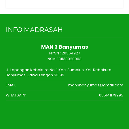
INFO MADRASAH
MAN 3 Banyumas
NPSN :
20364927
NSM: 131133020003
Jl. Lapangan Kebokura No. 1 Kec. Sumpiuh, Kel. Kebokura
Banyumas, Jawa Tengah 53195
EMAIL
man3banyumas@gmail.com
WHATSAPP
085141179995