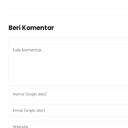
Beri Komentar