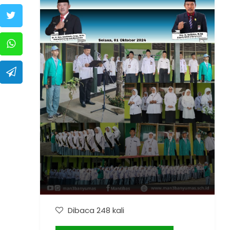
Dibaca 248 kali