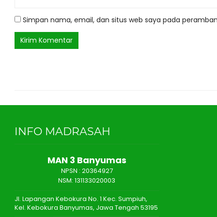
Simpan nama, email, dan situs web saya pada peramban 
INFO MADRASAH
MAN 3 Banyumas
NPSN :
20364927
NSM: 131133020003
Jl. Lapangan Kebokura No. 1 Kec. Sumpiuh,
Kel. Kebokura Banyumas, Jawa Tengah 53195