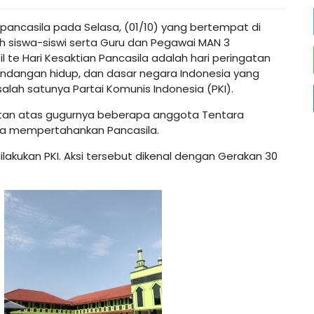
ancasila pada Selasa, (01/10) yang bertempat di
uh siswa-siswi serta Guru dan Pegawai MAN 3
 te Hari Kesaktian Pancasila adalah hari peringatan
andangan hidup, dan dasar negara Indonesia yang
lah satunya Partai Komunis Indonesia (PKI).
ngatan atas gugurnya beberapa anggota Tentara
aha mempertahankan Pancasila.
lakukan PKI. Aksi tersebut dikenal dengan Gerakan 30