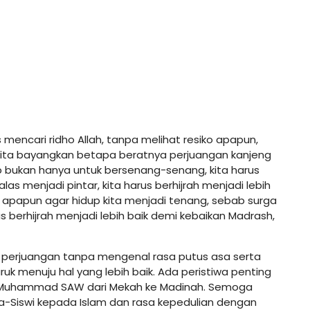
encari ridho Allah, tanpa melihat resiko apapun,
lo kita bayangkan betapa beratnya perjuangan kanjeng
dup bukan hanya untuk bersenang-senang, kita harus
as menjadi pintar, kita harus berhijrah menjadi lebih
iko apapun agar hidup kita menjadi tenang, sebab surga
rus berhijrah menjadi lebih baik demi kebaikan Madrash,
 perjuangan tanpa mengenal rasa putus asa serta
ruk menuju hal yang lebih baik. Ada peristiwa penting
abi Muhammad SAW dari Mekah ke Madinah. Semoga
wa-Siswi kepada Islam dan rasa kepedulian dengan