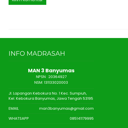
INFO MADRASAH
MAN 3 Banyumas
NPSN :
20364927
NSM: 131133020003
Jl. Lapangan Kebokura No. 1 Kec. Sumpiuh,
Kel. Kebokura Banyumas, Jawa Tengah 53195
EMAIL
man3banyumas@gmail.com
WHATSAPP
085141179995