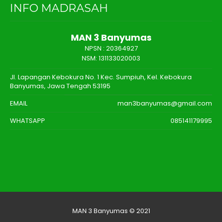
INFO MADRASAH
MAN 3 Banyumas
NPSN :
20364927
NSM: 131133020003
Jl. Lapangan Kebokura No. 1 Kec. Sumpiuh, Kel. Kebokura
Banyumas, Jawa Tengah 53195
EMAIL
man3banyumas@gmail.com
WHATSAPP
085141179995
MAN 3 Banyumas © 2021