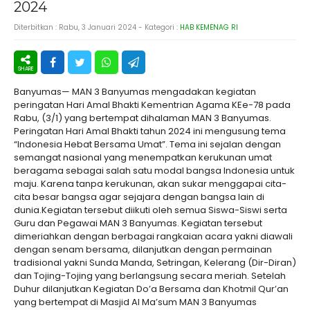
2024
Diterbitkan :
Rabu, 3 Januari 2024
- Kategori :
HAB KEMENAG RI
Banyumas— MAN 3 Banyumas mengadakan kegiatan
peringatan Hari Amal Bhakti Kementrian Agama KEe-78 pada
Rabu, (3/1) yang bertempat dihalaman MAN 3 Banyumas.
Peringatan Hari Amal Bhakti tahun 2024 ini mengusung tema
“Indonesia Hebat Bersama Umat”. Tema ini sejalan dengan
semangat nasional yang menempatkan kerukunan umat
beragama sebagai salah satu modal bangsa Indonesia untuk
maju. Karena tanpa kerukunan, akan sukar menggapai cita-
cita besar bangsa agar sejajara dengan bangsa lain di
dunia.Kegiatan tersebut diikuti oleh semua Siswa-Siswi serta
Guru dan Pegawai MAN 3 Banyumas. Kegiatan tersebut
dimeriahkan dengan berbagai rangkaian acara yakni diawali
dengan senam bersama, dilanjutkan dengan permainan
tradisional yakni Sunda Manda, Setringan, Kelerang (Dir-Diran)
dan Tojing-Tojing yang berlangsung secara meriah. Setelah
Duhur dilanjutkan Kegiatan Do’a Bersama dan Khotmil Qur’an
yang bertempat di Masjid Al Ma’sum MAN 3 Banyumas