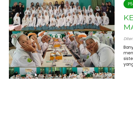
P5
KE
M
Dite
Bany
meng
sist
yang