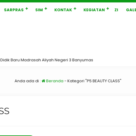
SARPRAS
SIM
KONTAK
KEGIATAN
ZI
GALE
idik Baru Madrasah Aliyah Negeri 3 Banyumas
Anda ada di :
Beranda
-
Kategori "P5 BEAUTY CLASS"
SS