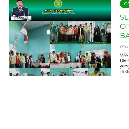
OR
S
OR
B
Dite
MAN 
(Ser
yang
ini d