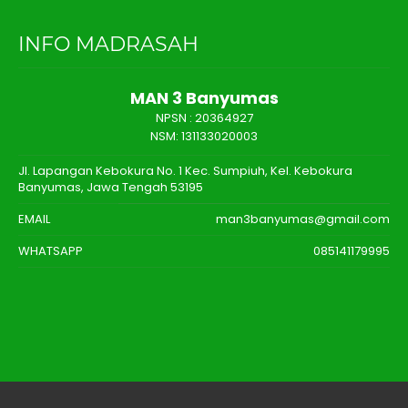
INFO MADRASAH
MAN 3 Banyumas
NPSN :
20364927
NSM: 131133020003
Jl. Lapangan Kebokura No. 1 Kec. Sumpiuh, Kel. Kebokura
Banyumas, Jawa Tengah 53195
EMAIL
man3banyumas@gmail.com
WHATSAPP
085141179995