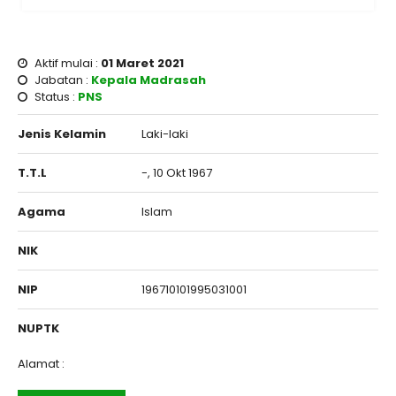
Aktif mulai :
01 Maret 2021
Jabatan :
Kepala Madrasah
Status :
PNS
Jenis Kelamin
Laki-laki
T.T.L
-, 10 Okt 1967
Agama
Islam
NIK
NIP
196710101995031001
NUPTK
Alamat :