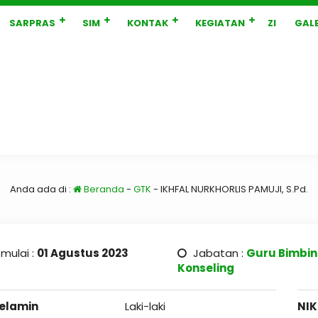
SARPRAS
SIM
KONTAK
KEGIATAN
ZI
GALE
Anda ada di :
Beranda
-
GTK
-
IKHFAL NURKHORLIS PAMUJI, S.Pd.
 mulai :
01 Agustus 2023
Jabatan :
Guru Bimbi
Konseling
Kelamin
Laki-laki
NIK