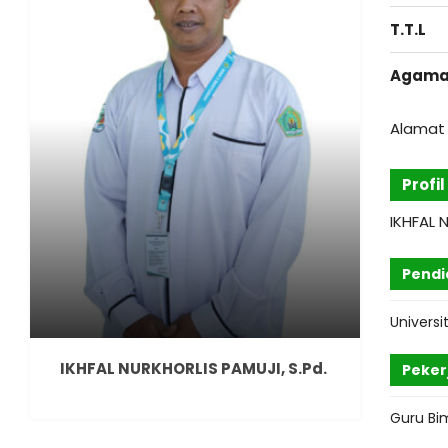
T.T.L
Agam
Alamat 
Profi
IKHFAL 
Pendi
Universi
IKHFAL NURKHORLIS PAMUJI, S.Pd.
Peker
Guru Bi