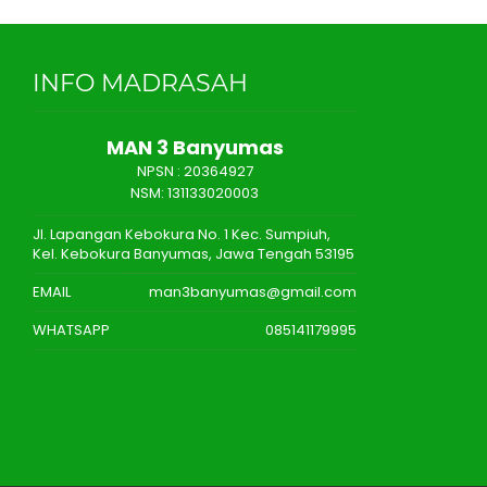
INFO MADRASAH
MAN 3 Banyumas
NPSN :
20364927
NSM: 131133020003
Jl. Lapangan Kebokura No. 1 Kec. Sumpiuh,
Kel. Kebokura Banyumas, Jawa Tengah 53195
EMAIL
man3banyumas@gmail.com
WHATSAPP
085141179995