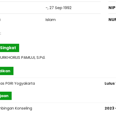
-, 27 Sep 1992
NIP
a
Islam
NU
:
l Singkat
NURKHORLIS PAMUJI, S.Pd.
dikan
tas PGRI Yogyakarta
Lulus
jaan
mbingan Konseling
2023 