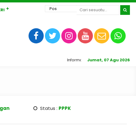
RI
Informasi Peserta Didik Baru Madras
Jumat, 07 Agu 2026
ngan
Status :
PPPK