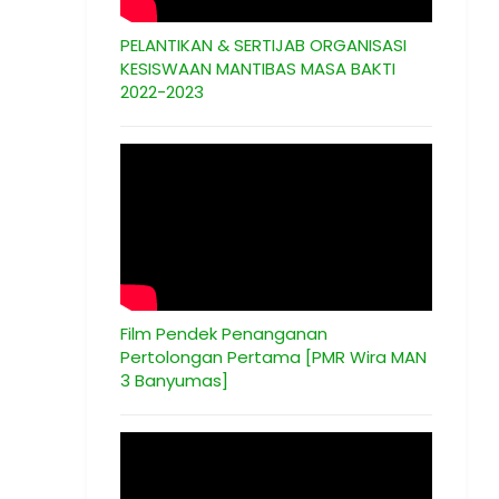
PELANTIKAN & SERTIJAB ORGANISASI
KESISWAAN MANTIBAS MASA BAKTI
2022-2023
Film Pendek Penanganan
Pertolongan Pertama [PMR Wira MAN
3 Banyumas]