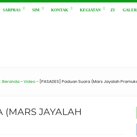
SARPRAS
SIM
KONTAK
KEGIATAN
ZI
GALER
:
Beranda
-
Video
-
[PASADES] Paduan Suara (Mars Jayalah Pramuka
A (MARS JAYALAH