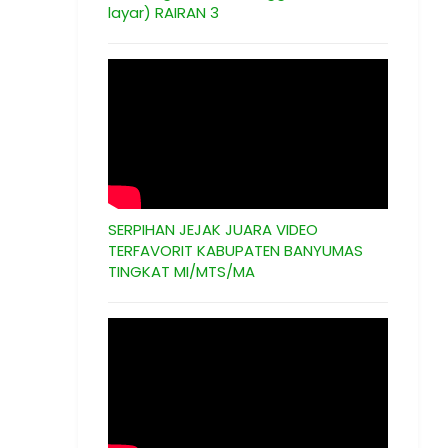
layar) RAIRAN 3
SERPIHAN JEJAK JUARA VIDEO
TERFAVORIT KABUPATEN BANYUMAS
TINGKAT MI/MTS/MA