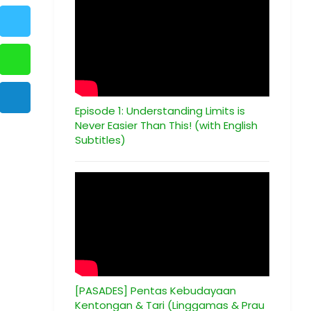
Episode 1: Understanding Limits is
Never Easier Than This! (with English
Subtitles)
[PASADES] Pentas Kebudayaan
Kentongan & Tari (Linggamas & Prau