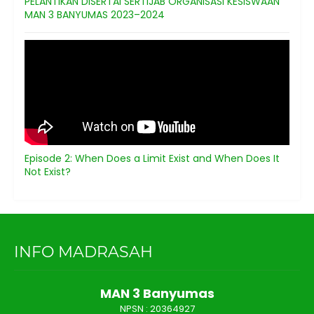
PELANTIKAN DISERTAI SERTIJAB ORGANISASI KESISWAAN
MAN 3 BANYUMAS 2023–2024
Episode 2: When Does a Limit Exist and When Does It
Not Exist?
INFO MADRASAH
MAN 3 Banyumas
NPSN :
20364927