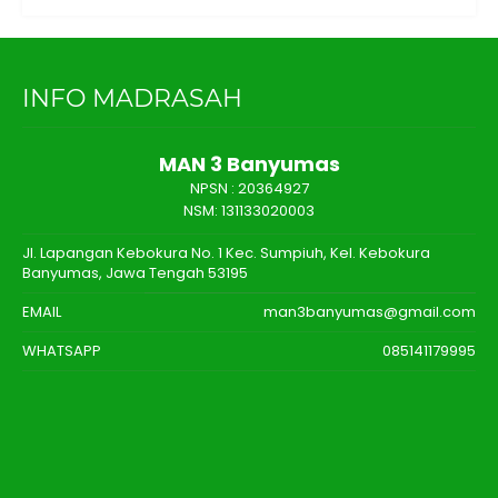
INFO MADRASAH
MAN 3 Banyumas
NPSN :
20364927
NSM: 131133020003
Jl. Lapangan Kebokura No. 1 Kec. Sumpiuh, Kel. Kebokura
Banyumas, Jawa Tengah 53195
EMAIL
man3banyumas@gmail.com
WHATSAPP
085141179995