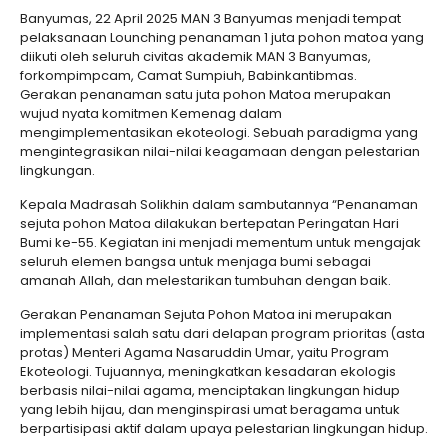
Banyumas, 22 April 2025 MAN 3 Banyumas menjadi tempat
pelaksanaan Lounching penanaman 1 juta pohon matoa yang
diikuti oleh seluruh civitas akademik MAN 3 Banyumas,
forkompimpcam, Camat Sumpiuh, Babinkantibmas.
Gerakan penanaman satu juta pohon Matoa merupakan
wujud nyata komitmen Kemenag dalam
mengimplementasikan ekoteologi. Sebuah paradigma yang
mengintegrasikan nilai-nilai keagamaan dengan pelestarian
lingkungan.
Kepala Madrasah Solikhin dalam sambutannya “Penanaman
sejuta pohon Matoa dilakukan bertepatan Peringatan Hari
Bumi ke-55. Kegiatan ini menjadi mementum untuk mengajak
seluruh elemen bangsa untuk menjaga bumi sebagai
amanah Allah, dan melestarikan tumbuhan dengan baik.
Gerakan Penanaman Sejuta Pohon Matoa ini merupakan
implementasi salah satu dari delapan program prioritas (asta
protas) Menteri Agama Nasaruddin Umar, yaitu Program
Ekoteologi. Tujuannya, meningkatkan kesadaran ekologis
berbasis nilai-nilai agama, menciptakan lingkungan hidup
yang lebih hijau, dan menginspirasi umat beragama untuk
berpartisipasi aktif dalam upaya pelestarian lingkungan hidup.